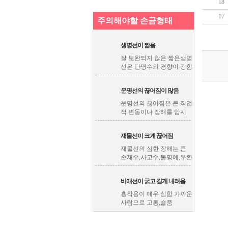
18
17
주의해야할 손금형태
생명선이 짧음
잘 보완되지 않은 짧은생명
선은 단명수의 경향이 강함
운명선의 끊어짐이 많음
운명선의 끊어짐은 큰 직업
적 변동이나 장해를 암시
재물선이 크게 끊어짐
재물선의 심한 장해는 큰
손재수,사고수,불명예,우환
비애선이 굵고 길게 내려옴
흉작용이 매우 심함 가까운
사람으로 고통,슬품