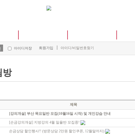
금세계
손금 상담실
손금 공부방
회원가입
아이디/비밀번호찾기
아이디저장
인
림방
제목
[강의개설] 부산 목요일반 모집(10월16일 시작) 및 개인강습 안내
[손금강의개설] 지방강의 4월 일욜반 모집중!
손금상담 할인행사!! (방문상담 2만원 할인쿠폰, 12월말까지)