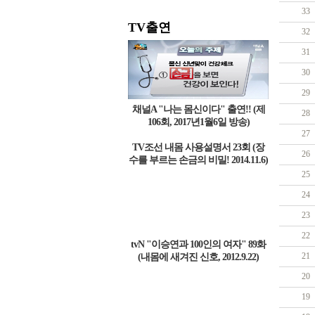
33
TV출연
32
31
30
29
채널A "나는 몸신이다" 출연!! (제
28
106회, 2017년1월6일 방송)
27
TV조선 내몸 사용설명서 23회 (장
26
수를 부르는 손금의 비밀! 2014.11.6)
25
24
23
22
tvN "이승연과 100인의 여자" 89화
21
(내몸에 새겨진 신호, 2012.9.22)
20
19