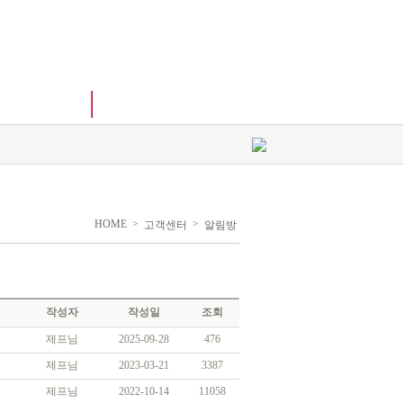
손금샵
고객센터
HOME
>
>
고객센터
알림방
작성자
작성일
조회
제프님
2025-09-28
476
제프님
2023-03-21
3387
제프님
2022-10-14
11058