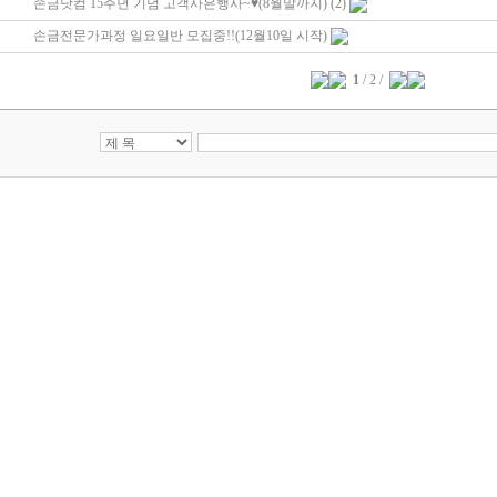
손금닷컴 15주년 기념 고객사은행사~♥(8월말까지)
(2)
손금전문가과정 일요일반 모집중!!(12월10일 시작)
1
/
2
/