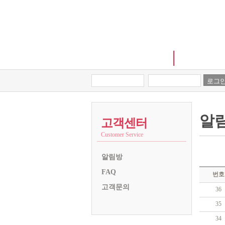
손금이란?
제프의 손
로그
알
고객센터
Customer Service
알림방
FAQ
번호
고객문의
36
35
34